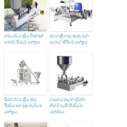
අර්ධ ස්වයංක්‍රීය සිරස් දත්
ස්වයංක්‍රීය සලකුණු පෑන
පේස්ට් පිරවුම් යන්ත්‍රය
ලේබල් කිරීමේ යන්ත්‍රය
සිරස් ස්වයංක්‍රීය කුඩු
වායුමය පාලන ද්විත්ව
පිරවීම සහ මුද්‍රා තැබීමේ
හිස් මී පැණි පිරවීමේ
යන්ත්‍රය
යන්ත්රය