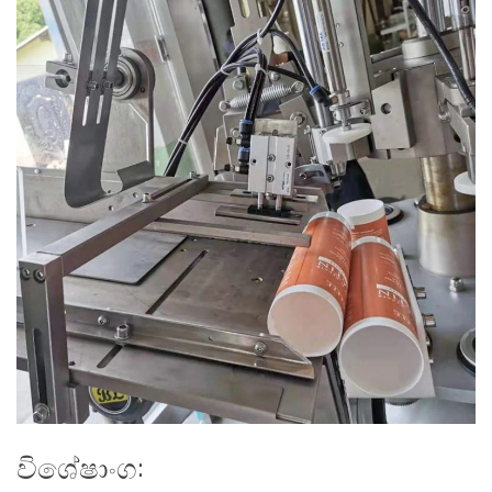
විශේෂාංග: