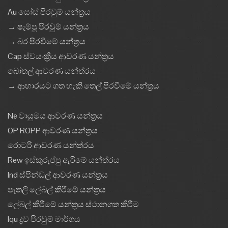
Au සෝස් පිරවුම් යන්ත්‍රය
→ ෂැම්පූ පිරවුම් යන්ත්‍රය
→ බර පිරවීමේ යන්ත්‍රය
Cap ස්වයංක්‍රීය ආවරණ යන්ත්‍රය
බෝතල් ආවරණ යන්ත්රය
→ ආහාරයට ගත හැකි තෙල් පිරවීමේ යන්ත්‍රය
Ne වායුමය ආවරණ යන්ත්‍රය
OP ROPP ආවරණ යන්ත්‍රය
රොටරි ආවරණ යන්ත්රය
Rew ඉස්කුරුප්පු ඇරීමේ යන්ත්රය
Ind ස්පින්ඩල් ආවරණ යන්ත්‍රය
පැතලි ලේබල් කිරීමේ යන්ත්‍රය
ලේබල් කිරීමේ යන්ත්‍රය ස්ථානගත කිරීම
Iqu ද්‍රව පිරවුම් මාර්ගය