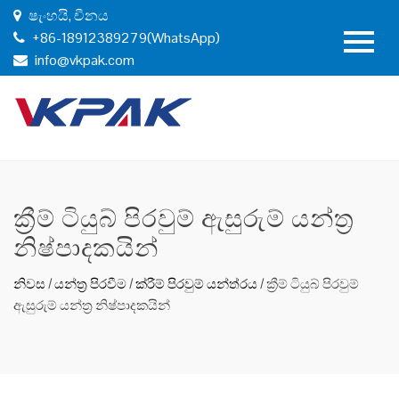
ෂැංහයි, චීනය
+86-18912389279(WhatsApp)
info@vkpak.com
ක්‍රීම් ටියුබ් පිරවුම් ඇසුරුම් යන්ත්‍ර
නිෂ්පාදකයින්
නිවස
/
යන්ත්‍ර පිරවීම
/
ක්රීම් පිරවුම් යන්ත්රය
/
ක්‍රීම් ටියුබ් පිරවුම්
ඇසුරුම් යන්ත්‍ර නිෂ්පාදකයින්