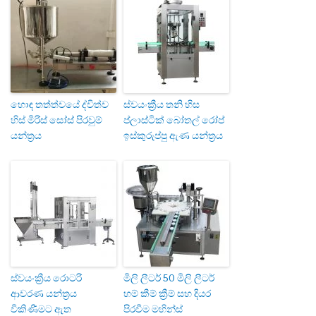
හොඳ තත්ත්වයේ ද්විත්ව
ස්වයංක්‍රීය තනි හිස
හිස් මිරිස් සෝස් පිරවුම්
ප්ලාස්ටික් බෝතල් රෝප්
යන්ත්‍රය
ඉස්කුරුප්පු ඇණ යන්ත්‍රය
ස්වයංක්‍රීය රොටරි
මිලි ලීටර් 50 මිලි ලීටර්
ආවරණ යන්ත්‍රය
හම් කීම් ක්‍රීම් සහ දියර
විකිණීමට ඇත
පිරවීම මහින්ස්