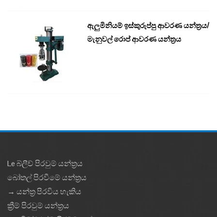
ඇලුමිනියම් ඉස්කුරුප්පු ආවරණ යන්ත්‍රය/
මැනුවල් රොප් ආවරණ යන්ත්‍රය
Le බ්ලීච් පිරවුම් යන්ත්‍රය
බෝතල් පිරවීමේ යන්ත්‍රය
→ යන්ත්‍ර පිරවිය හැකිය
ක්‍රීම් පිරවුම් යන්ත්‍රය