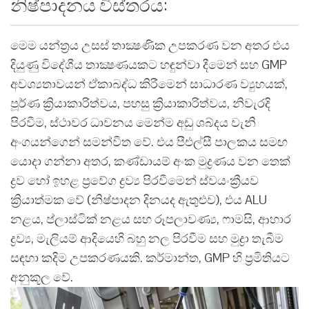
නිෂ්පාදනය විස්තරය:
මෙම යන්ත්‍රය උසස් තාක්‍ෂණික උපකරණ වන අතර එය
දියුණු විදේශීය තාක්‍ෂණයකට හඳුන්වා දීමෙන් සහ GMP
අවශ්‍යතාවයන් ඒකාබද්ධ කිරීමෙන් සාධාරණ ව්‍යුහයක්,
පූර්ණ ක්‍රියාකාරිත්වය, පහසු ක්‍රියාකාරිත්වය, නිවැරදි
පිරවීම, ස්ථාවර ධාවනය මෙන්ම අඩු ශබ්දය වැනි
අංගයන්ගෙන් සමන්විත වේ. එය පීඑල්සී පාලකය සමඟ
යොදා ගන්නා අතර, කණ්ඩායම් අංක මුද්‍රණය වන තෙක්
ද්‍රව හෝ ඉහළ ප්‍රවේග ද්‍රව්‍ය පිරවීමෙන් ස්වයංක්‍රීයව
ක්‍රියාත්මක වේ (නිෂ්පාදන දිනයද ඇතුළුව), එය ALU
නළය, ප්ලාස්ටික් නළය සහ රූපලාවණ්‍ය, ෆාමසි, ආහාර
ද්‍රව්‍ය, මැලියම් ආදියෙහි බහු නල පිරවීම සහ මුද්‍රා තැබීම
සඳහා කදිම උපකරණයකි. කර්මාන්ත, GMP හි ප්‍රමිතියට
අනුකූල වේ.