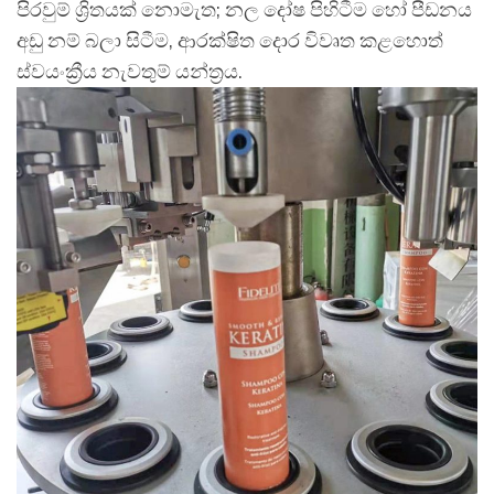
පිරවුම් ශ්‍රිතයක් නොමැත; නල දෝෂ පිහිටීම හෝ පීඩනය
අඩු නම් බලා සිටීම, ආරක්ෂිත දොර විවෘත කළහොත්
ස්වයංක්‍රීය නැවතුම් යන්ත්‍රය.