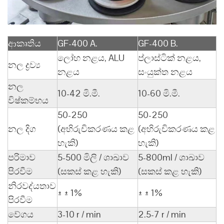
ආකෘතිය
GF-400 A.
GF-400 B.
ලෝහ නළය, ALU
ප්ලාස්ටික් නළය,
නල ද්‍රව්‍ය
නළය
සංයුක්ත නළය
නල
10-42 මි.මී.
10-60 මි.මී.
විෂ්කම්භය
50-250
50-250
නල දිග
(අභිරුචිකරණය කළ
(අභිරුචිකරණය කළ
හැකි)
හැකි)
පරිමාව
5-500 මිලි / ශාඛාව
5-800ml / ශාඛාව
පිරවීම
(සකස් කළ හැකි)
(සකස් කළ හැකි)
නිරවද්යතාව
± ± 1%
± ± 1%
පිරවීම
වේගය
3-10 r / min
2.5-7 r / min