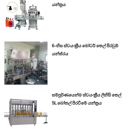
යන්ත්‍රය
6-හිස ස්වයංක්‍රීය මෝටර් තෙල් පිරවුම්
යන්ත්රය
සම්පුර්ණයෙන්ම ස්වයංක්‍රීය ලිහිසි තෙල්
5L බෝතල් පිරවීමේ යන්ත්‍රය