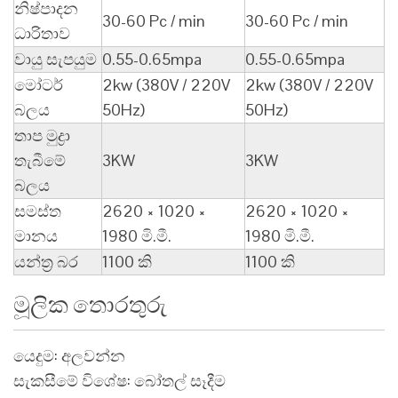
නිෂ්පාදන
30-60 Pc / min
30-60 Pc / min
ධාරිතාව
වායු සැපයුම
0.55-0.65mpa
0.55-0.65mpa
මෝටර්
2kw (380V / 220V
2kw (380V / 220V
බලය
50Hz)
50Hz)
තාප මුද්‍රා
තැබීමේ
3KW
3KW
බලය
සමස්ත
2620 × 1020 ×
2620 × 1020 ×
මානය
1980 මි.මී.
1980 මි.මී.
යන්ත්‍ර බර
1100 කි
1100 කි
මූලික තොරතුරු
යෙදුම: අලවන්න
සැකසීමේ විශේෂ: බෝතල් සෑදීම