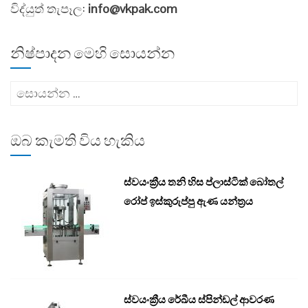
විද්යුත් තැපෑල:
info@vkpak.com
නිෂ්පාදන මෙහි සොයන්න
සොයන්න:
ඔබ කැමති විය හැකිය
ස්වයංක්‍රීය තනි හිස ප්ලාස්ටික් බෝතල්
රෝප් ඉස්කුරුප්පු ඇණ යන්ත්‍රය
ස්වයංක්‍රීය රේඛීය ස්පින්ඩල් ආවරණ