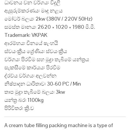
ධාවනය වන වර්ගය: විදුලි
ඇසුරුම්කරණය: මෘදු නළය
මෝටර් බලය: 2kw (380V / 220V 50Hz)
සමස්ත මානය: 2620 × 1020 × 1980 මි.මී.
Trademark: VKPAK
ආරම්භය: චීනයේ ෂැංහයි
ස්වයංක්‍රීය ශ්‍රේණිය: ස්වයංක්‍රීය
වර්ගය: පිරවීම සහ මුද්‍රා තැබීමේ යන්ත්‍රය
සැකසීමේ කාර්යය: පිරවීම
ද්රව්ය වර්ගය: අලවන්න
නිෂ්පාදන ධාරිතාව: 30-60 PC / Min
තාප මුද්‍රා තැබීමේ බලය: 3kw
යන්ත්‍ර බර: 1100kg
පිරිවිතර: ක්‍රි.ව
A cream tube filling packing machine is a type of