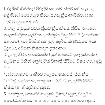
1. එල්සීඩී ඩිස්ප්ලේ පීඑල්සී සහ බොත්තම් සහිත ඉහළ
ශ්‍රේණියේ මෙහෙයුම් තිරය, පහසු ක්‍රියාකාරිත්වය සහ
වැඩි මානුෂීයකරණය
2. නල සැපයුම ස්වයංක්‍රීයව ක්‍රියාත්මක කිරීම, ෆොටෝ
ඉලෙක්ට්‍රෝන ලේඛනය, නිෂ්ක්‍රීය වායු පිරවීම (අත්‍යවශ්‍ය
නොවේ), ද්‍රව්‍ය පිරවීම සහ මුද්‍රා තැබීම, කණ්ඩායම් අංක
මුද්‍රණය, අවසන් නිෂ්පාදන ප්‍රතිදානය.
3. ඉහළ නිරවද්‍යතාවයකින් යුත් ෆොටෝ ඉලෙක්ට්‍රෝන
ලේඛනය මඟින් ක්‍රෝමටික් විකෘති කිරීමේ විෂය පථය අඩු
විය.
4. ස්ථානගතව බාහිරව ගැලපුම් කොටස්, ස්ථානීය
ඩිජිටල් සංදර්ශකය, පහසු සහ නිවැරදි ගැලපීම් (විවිධ
නිෂ්පාදන නිපදවීමට සුදුසු).
5. යාන්ත්‍රික, ෆොටෝ ඉලෙක්ට්‍රෝන, විද්‍යුත්, වායුමය
සමෝධානික පාලනය, නලයකට ළඟා නොවන අතර