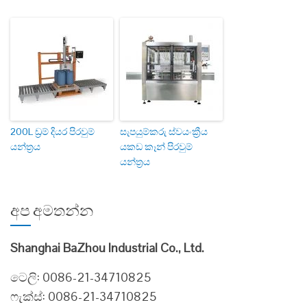
200L ඩ්‍රම් දියර පිරවුම්
සැපයුම්කරු ස්වයංක්‍රීය
යන්ත්‍රය
යකඩ කෑන් පිරවුම්
යන්ත්‍රය
අප අමතන්න
Shanghai BaZhou Industrial Co., Ltd.
ටෙලි: 0086-21-34710825
ෆැක්ස්: 0086-21-34710825